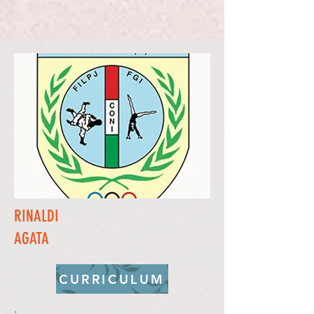
RINALDI
AGATA
CURRICULUM
.