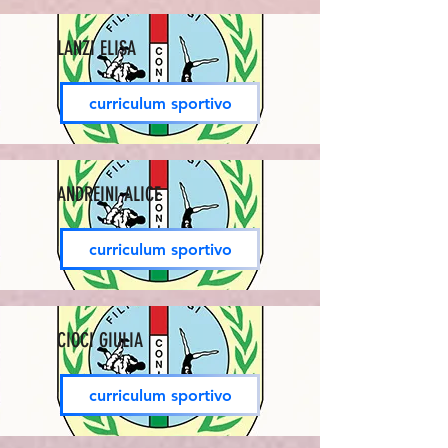
LANZI ELISA
curriculum sportivo
ANDREINI ALICE
curriculum sportivo
CIOCI GIULIA
curriculum sportivo