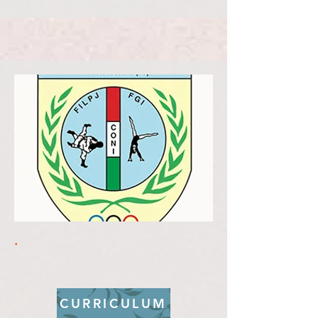
.
CURRICULUM