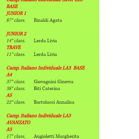
BASE
JUNIOR 1
87° class.
Rinaldi Agata
JUNIOR 2
14° class.
Lerda Livia
TRAVE
11° class.
Lerda Livia
Camp. Italiano Individuale LA3 BASE
A4
37° class.
Giovagnini Ginevra
38° class.
Biti Caterina
A5
22° class.
Bartolucci Annalisa
Camp. Italiano Individuale LA3
AVANZATO
A3
17° class.
Angioletti Margherita