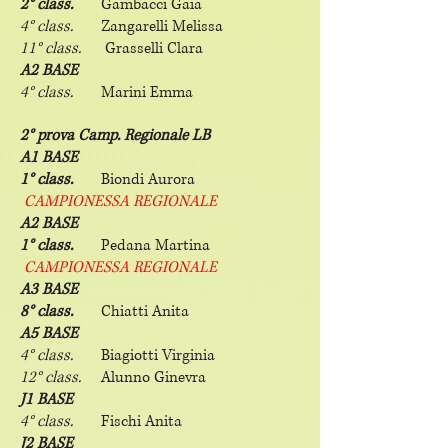
2° class.
Gambacci Gaia
4° class.
Zangarelli Melissa
11° class.
Grasselli Clara
A2 BASE
4° class.
Marini Emma
2° prova Camp. Regionale LB
A1 BASE
1° class.
Biondi Aurora
CAMPIONESSA REGIONALE
A2 BASE
1° class.
Pedana Martina
CAMPIONESSA REGIONALE
A3 BASE
8° class.
Chiatti Anita
A5 BASE
4° class.
Biagiotti Virginia
12° class.
Alunno Ginevra
J1 BASE
4° class.
Fischi Anita
J2 BASE