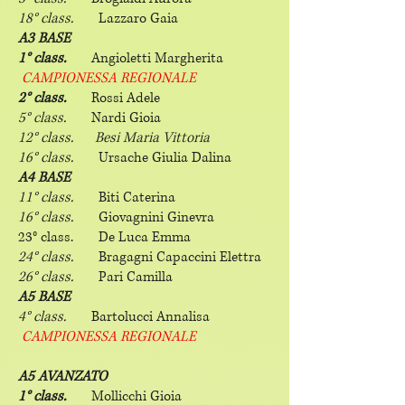
18° class.
Lazzaro Gaia
A3 BASE
1° class.
Angioletti Margherita
CAMPIONESSA REGIONALE
2° class.
Rossi Adele
5° class.
Nardi Gioia
12° class. Besi Maria Vittoria
16° class.
Ursache Giulia Dalina
A4 BASE
11° class.
Biti Caterina
16° class.
Giovagnini Ginevra
23° class. De Luca Emma
24° class.
Bragagni Capaccini Elettra
26° class.
Pari Camilla
A5 BASE
4° class.
Bartolucci Annalisa
CAMPIONESSA REGIONALE
A5 AVANZATO
1° class.
Mollicchi Gioia