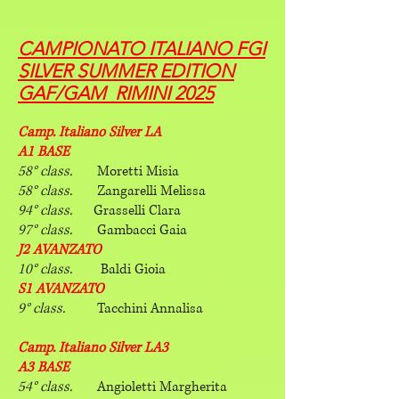
CAMPIONATO ITALIANO FGI
SILVER SUMMER EDITION
GAF/GAM RIMINI 2025
Camp. Italiano Silver LA
A1 BASE
58° class.
Moretti Misia
58° class.
Zangarelli Melissa
94° class.
Grasselli Clara
97° class.
Gambacci Gaia
J2 AVANZATO
10° class.
Baldi Gioia
S1 AVANZATO
9° class.
Tacchini Annalisa
Camp. Italiano Silver LA3
A3 BASE
54° class.
Angioletti Margherita