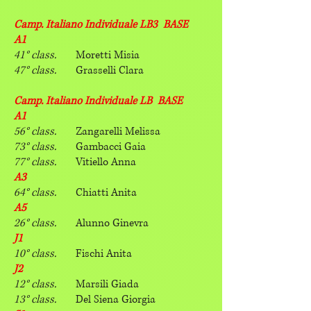
Camp. Italiano Individuale LB3 BASE
A1
41° class.
Moretti Misia
47° class.
Grasselli Clara
Camp. Italiano Individuale LB BASE
A1
56° class.
Zangarelli Melissa
73° class.
Gambacci Gaia
77° class.
Vitiello Anna
A3
64° class.
Chiatti Anita
A5
26° class.
Alunno Ginevra
J1
10° class.
Fischi Anita
J2
12° class.
Marsili Giada
13° class.
Del Siena Giorgia