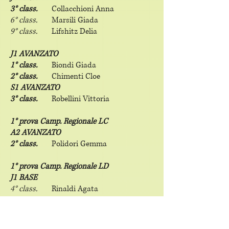
3° class.
Collacchioni Anna
6° class.
Marsili Giada
9° class.
Lifshitz Delia
J1 AVANZATO
1° class.
Biondi Giada
2° class.
Chimenti Cloe
S1 AVANZATO
3° class.
Robellini Vittoria
1° prova Camp. Regionale LC
A2 AVANZATO
2° class.
Polidori Gemma
1° prova Camp. Regionale LD
J1 BASE
4° class.
Rinaldi Agata
S1 BASE
7° class.
Puletti Ilenia