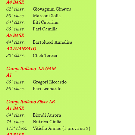
A4 BASE
62° class.
Giovagnini Ginevra
63° class.
Marconi Sofia
64° class.
Biti Caterina
65° class.
Pari Camilla
A5 BASE
44° class.
Bartolucci Annalisa
A2 AVANZATO
32° class.
Cheli Teresa
Camp. Italiano LA GAM
A1
65° class.
Gregori Riccardo
68° class.
Pari Leonardo
Camp. Italiano Silver LB
A1 BASE
64° class.
Biondi Aurora
74° class.
Nutrica Giulia
113° class.
Vitiello Annac (1 prova su 2)