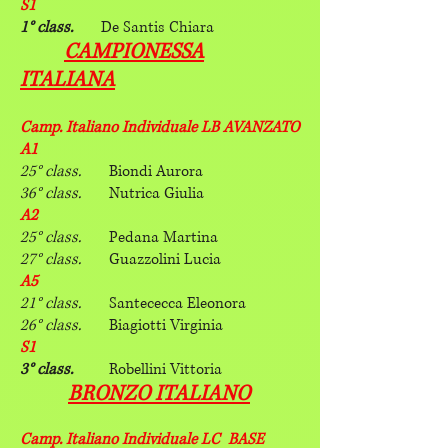
S1
1° class.
De Santis Chiara
CAMPIONESSA
ITALIANA
Camp. Italiano Individuale LB AVANZATO
A1
25° class.
Biondi Aurora
36° class.
Nutrica Giulia
A2
25° class.
Pedana Martina
27° class.
Guazzolini Lucia
A5
21° class.
Santececca Eleonora
26° class.
Biagiotti Virginia
S1
3° class.
Robellini Vittoria
BRONZO ITALIANO
Camp. Italiano Individuale LC BASE