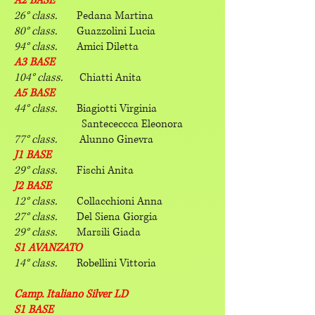
A2 BASE
26° class.
Pedana Martina
80° class.
Guazzolini Lucia
94° class.
Amici Diletta
A3 BASE
104° class.
Chiatti Anita
A5 BASE
44° class.
Biagiotti Virginia
Santececcca Eleonora
77° class.
Alunno Ginevra
J1 BASE
29° class.
Fischi Anita
J2 BASE
12° class.
Collacchioni Anna
27° class.
Del Siena Giorgia
29° class.
Marsili Giada
S1 AVANZATO
14° class.
Robellini Vittoria
Camp. Italiano Silver LD
S1 BASE