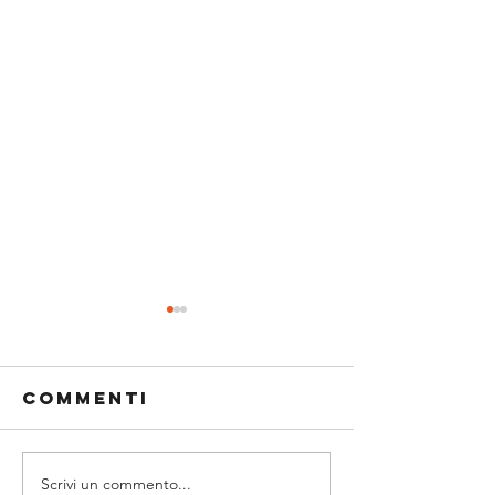
Commenti
Scrivi un commento...
PROMO GAF,
BRAVA IL