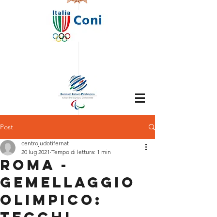
Post
centrojudotifernat
20 lug 2021
Tempo di lettura: 1 min
Roma -
Gemellaggio
olimpico: