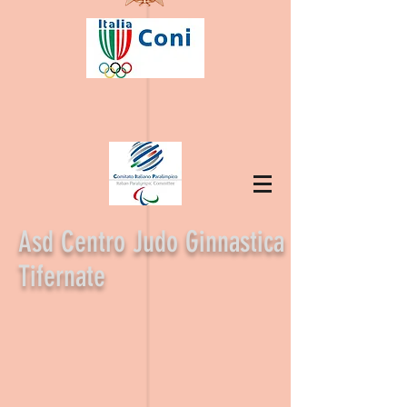
Asd Centro Judo Ginnastica
Tifernate