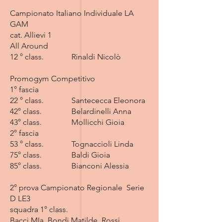
Campionato Italiano Individuale LA
GAM
cat. Allievi 1
All Around
12 ° class. Rinaldi Nicolò
Promogym Competitivo
1° fascia
22 ° class. Santececca Eleonora
42° class. Belardinelli Anna
43° class. Mollicchi Gioia
2° fascia
53 ° class. Tognaccioli Linda
75° class. Baldi Gioia
85° class. Bianconi Alessia
2° prova Campionato Regionale Serie
D LE3
squadra 1° class.
Bacci MIa, Bondi Matilde, Rossi