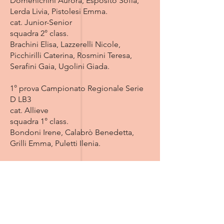
Domenichini Aurora, Esposito Sofia,
Lerda Livia, Pistolesi Emma.
cat. Junior-Senior
squadra 2° class.
Brachini Elisa, Lazzerelli Nicole,
Picchirilli Caterina, Rosmini Teresa,
Serafini Gaia, Ugolini Giada.
1° prova Campionato Regionale Serie
D LB3
cat. Allieve
squadra 1° class.
Bondoni Irene, Calabrò Benedetta,
Grilli Emma, Puletti Ilenia.
1° prova Campionato Regionale Serie
D LA3
cat. Allieve
squadra 7° class.
Alunno Ginevra, Biondi Giada,
Chimenti Cloe.