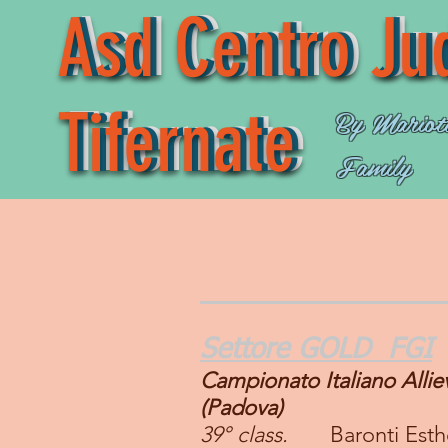
Asd Centro Ju
Asd Centro Ju
Asd Centro Ju
Tifernate
Tifernate
Tifernate
By Mariott
Family
2
Settor
e GOLD FGI
Campionato Italiano
Alli
(Padova)
39° class.
Baronti Esth