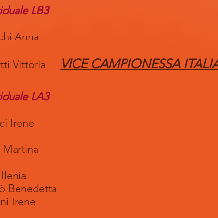
viduale LB3
 Anna
VICE CAMPIONESSA ITALI
Vittoria
viduale LA3
rene
rtina
enia
enedetta
Irene