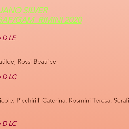
IANO SILVER
GAF/GAM RIMINI 2020
e D LE
tilde, Rossi Beatrice.
e D LC
icole, Picchirilli Caterina, Rosmini Teresa, Seraf
e D LC