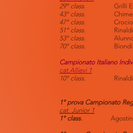
29° class.
Grilli E
43° class.
Chimenti
47° class.
Crocioni G
51° class.
Rinaldi A
53° class.
Alunno Gi
70° class.
Biondi G
Campionato Italiano Ind
cat.Allievi 1
10° class.
Rinaldi N
1° prova Campionato Regi
cat. Junior 1
1° class.
Agostine