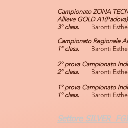
Campionato ZONA TECN
Allieve GOLD A1
​(Padova)
3
° class.
Baronti Esthe
Campionato Regionale A
1° class.
Baronti Est
2° prova Campionato Indi
2° class.
Baronti Esthe
1° prova Campionato Indi
1° class.
Baronti Esthe
Settore SILVER FGI