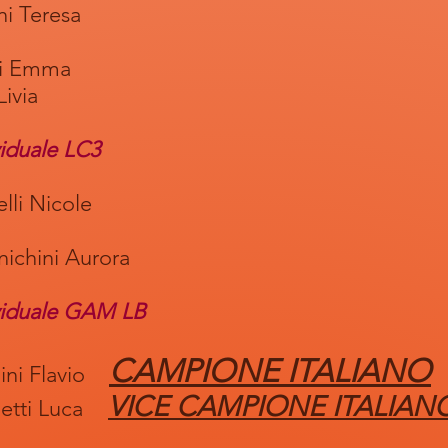
eresa
si Emma
via
viduale LC3
Nicole
i Aurora
ividuale GAM LB
CAMPIONE ITALIANO
Flavio
VICE CAMPIONE ITALIAN
i Luca