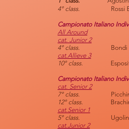
1° class.
Agostin
4° class.
Rossi Bea
Campionato Italiano Indi
All Around
cat. Junior 2
4° class.
Bondi Mat
cat.Allieve 3
10° class.
Esposito 
Campionato Italiano Indiv
cat. Senior 2
7° class.
Picchirilli 
12° class.
Brachini E
cat.Senior 1
5° class.
Ugolini G
cat.Junior 2