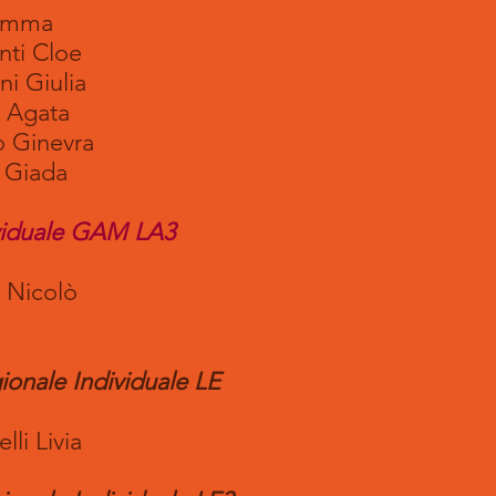
mma
 Cloe
iulia
gata
nevra
iada
ividuale GAM LA3
icolò
onale Individuale LE
lli Livia