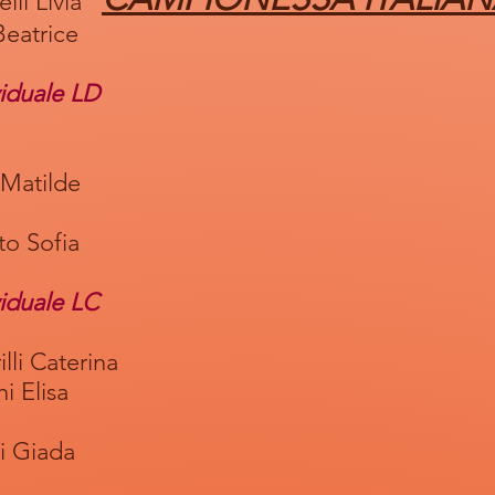
elli Livia
trice
viduale LD
ilde
Sofia
iduale LC
Caterina
lisa
iada