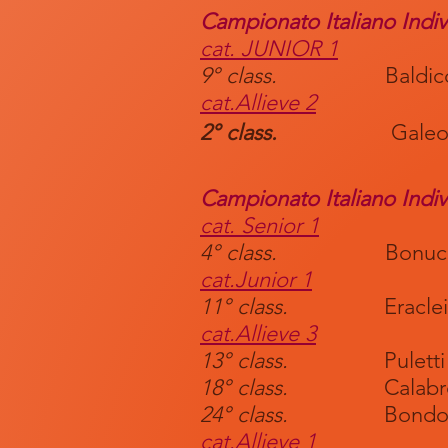
C
ampionato Italiano Indi
cat. JUNIOR 1
9° class.
Baldicchi
cat.Allieve 2
2° class.
Galeotti 
Campionato Italiano Indi
cat. Senior 1
4° class.
Bonucci I
cat.Junior 1
11° class.
Eraclei Ma
cat.Allieve 3
13° class.
Puletti Il
18
° class.
Calabrò B
24° class.
Bondoni 
cat.Allieve 1