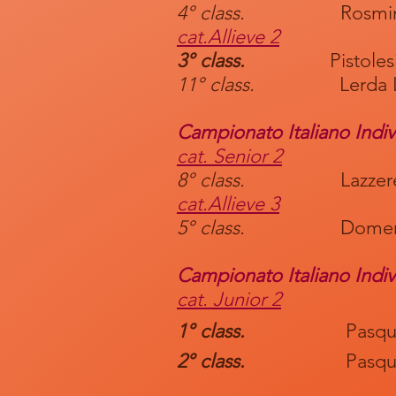
4° class.
Rosmini T
cat.Allieve 2
3° class.
Pistole
11° class.
Lerda Li
Campionato Italiano Indi
cat. Senior 2
8° class.
Lazzerelli 
cat.Allieve 3
5° class.
Domenichin
Campionato Italiano Ind
cat. Junior 2
1° class.
Pasquini 
2° class.
Pasquett