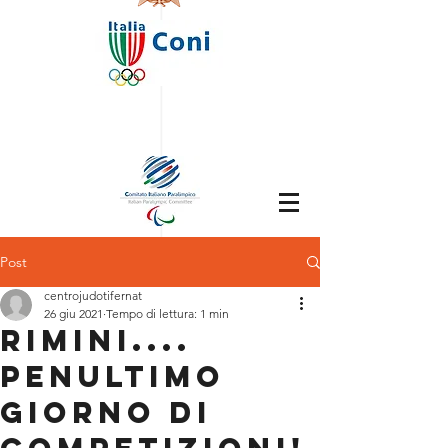
Post
centrojudotifernat
26 giu 2021
Tempo di lettura: 1 min
RIMINI....
PENULTIMO
GIORNO DI