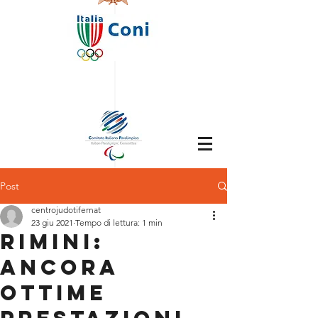
Post
centrojudotifernat
23 giu 2021
Tempo di lettura: 1 min
RIMINI:
ANCORA
OTTIME