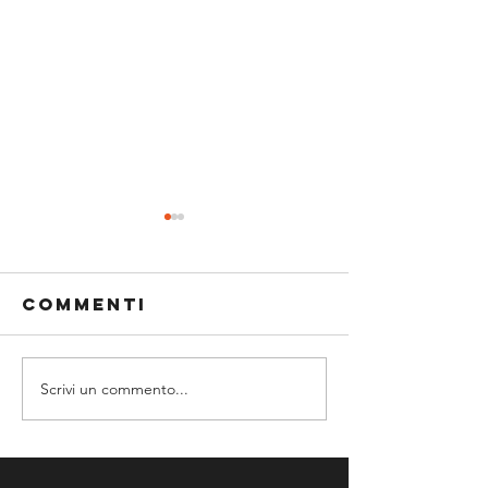
Commenti
Scrivi un commento...
PROMO GAF,
BRAVA IL
LE NOSTRE
PICCOLINE
PARTITE ALLA