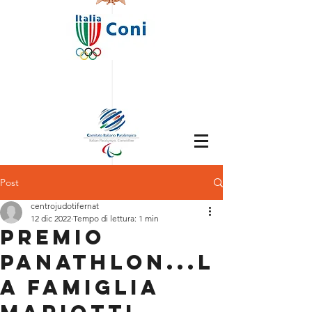
Post
centrojudotifernat
12 dic 2022
Tempo di lettura: 1 min
PREMIO
PANATHLON...L
A FAMIGLIA