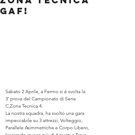
ZONA TECNICA
GAF!
Sabato 2 Aprile, a Fermo si è svolta la 
3’ prova del Campionato di Serie 
C,Zona Tecnica 4.
La nostra squadra, ha svolto una gara 
impeccabile su 3 attrezzi, Volteggio, 
Parallele Asimmetriche e Corpo Libero, 
lasciando invece più di 6 punti a Trave, 