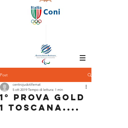
Post
centrojudotifernat
5 ott 2019
Tempo di lettura: 1 min
1° prova GOLD
1 Toscana....