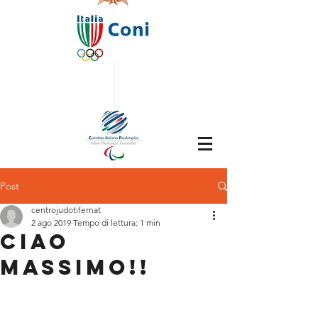
Post
centrojudotifernat
2 ago 2019
Tempo di lettura: 1 min
CIAO
MASSIMO!!