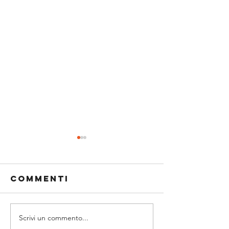
Commenti
Scrivi un commento...
PROMO GAF,
BRAVA IL