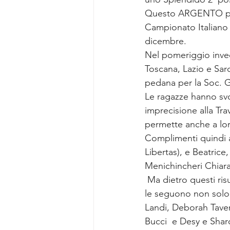
Questo ARGENTO perm
Campionato Italiano 
dicembre.
Nel pomeriggio invec
Toscana, Lazio e Sar
pedana per la Soc. 
Le ragazze hanno svo
imprecisione alla Tra
permette anche a lor
Complimenti quindi a 
Libertas), e Beatrice
Menichincheri Chiara, 
 Ma dietro questi risultati vogliamo ricordare che ci sono come sempre le loro Tecniche che 
le seguono non solo 
Landi, Deborah Tavern
Bucci  e Desy e Sharo