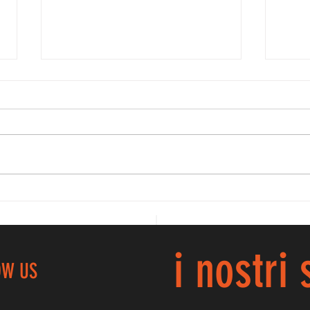
BR
PROMO GAF, LE
NOSTRE
PICCOLINE
PARTITE ALLA
i nostri
GRANDE...
OW US