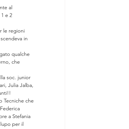
te al 
1 e 2 
 le regioni 
 scendeva in 
agato qualche 
erno, che 
la soc. junior 
i, Julia Jalba, 
unti!!
 Federica 
pre a Stefania 
lupo per il 