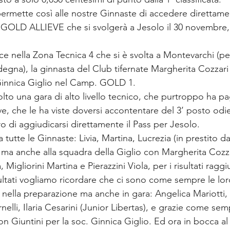
ette così alle nostre Ginnaste di accedere direttamen
GOLD ALLIEVE che si svolgerà a Jesolo il 30 novembre, 
e nella Zona Tecnica 4 che si è svolta a Montevarchi (per
degna), la ginnasta del Club tifernate Margherita Cozzari
Ginnica Giglio nel Camp. GOLD 1.
lto una gara di alto livello tecnico, che purtroppo ha p
ve, che le ha viste doversi accontentare del 3’ posto odi
o di aggiudicarsi direttamente il Pass per Jesolo.
tutte le Ginnaste: Livia, Martina, Lucrezia (in prestito dal
, ma anche alla squadra della Giglio con Margherita Cozzar
Migliorini Martina e Pierazzini Viola, per i risultati raggi
nella preparazione ma anche in gara: Angelica Mariotti,
elli, Ilaria Cesarini (Junior Libertas), e grazie come sem
n Giuntini per la soc. Ginnica Giglio. Ed ora in bocca al 