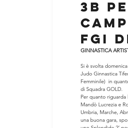
3B P
CAMP
FGI 
GINNASTICA ARTIS
Si è svolta domenica
Judo Ginnastica Tifer
Femminile)  in quan
di Squadra GOLD.
Per quanto riguarda l
Mandò Lucrezia e Ros
Umbria, Marche, Abru
una buona gara, spor
uno Splendido 2’ post