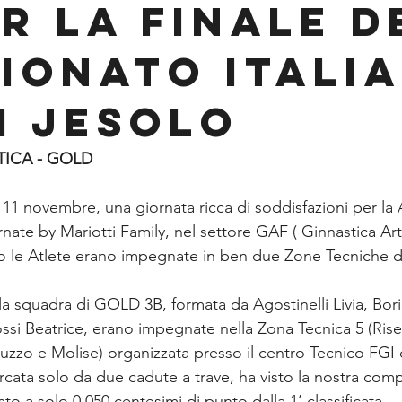
ER LA FINALE D
IONATO ITALI
DI JESOLO
TICA - GOLD 
 11 novembre, una giornata ricca di soddisfazioni per la
nate by Mariotti Family, nel settore GAF ( Ginnastica Arti
to le Atlete erano impegnate in ben due Zone Tecniche 
a squadra di GOLD 3B, formata da Agostinelli Livia, Bori
si Beatrice, erano impegnate nella Zona Tecnica 5 (Rise
zzo e Molise) organizzata presso il centro Tecnico FGI 
cata solo da due cadute a trave, ha visto la nostra com
o a solo 0,050 centesimi di punto dalla 1’ classificata.