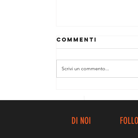
Commenti
Scrivi un commento...
GOLD
ALLIEVE....UN
ALTRO
IMPORTANTE
TASSELLO!
DI NOI
FOLL