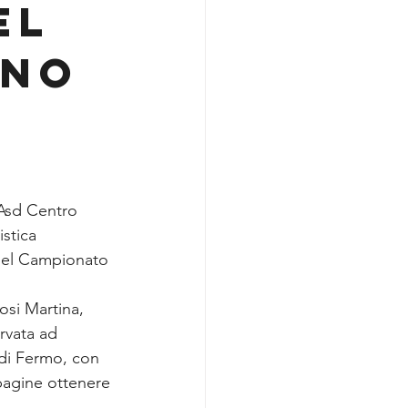
EL
ANO
 Asd Centro 
stica 
del Campionato 
osi Martina, 
rvata ad 
di Fermo, con 
pagine ottenere 