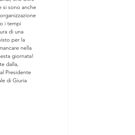
e si sono anche 
organizzazione 
o i tempi 
tura di una 
isto per la 
mancare nella 
uesta giornata!
e dalla, 
al Presidente 
e di Giuria 