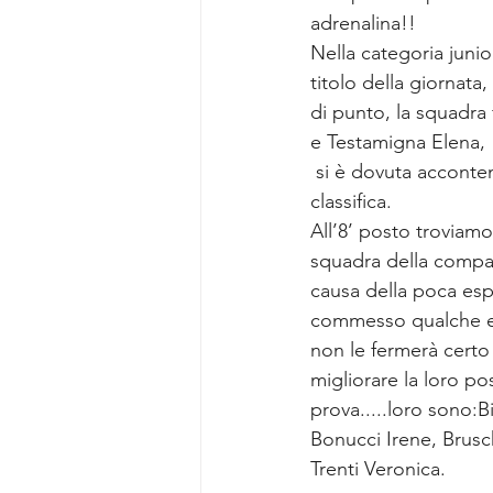
adrenalina!!
Nella categoria juni
titolo della giornata
di punto, la squadra 
e Testamigna Elena, 
 si è dovuta accontentare del 2’ posto in 
classifica.
All’8’ posto troviamo
squadra della compag
causa della poca esp
commesso qualche er
non le fermerà certo 
migliorare la loro pos
prova.....loro sono:B
Bonucci Irene, Bruschi
Trenti Veronica.