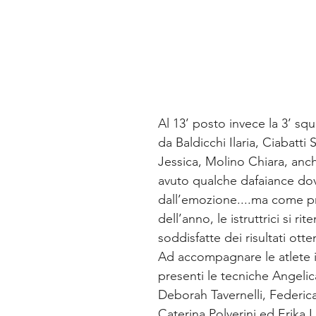
Al 13’ posto invece la 3’ s
da Baldicchi Ilaria, Ciabatti 
Jessica, Molino Chiara, anc
avuto qualche dafaiance do
dall’emozione....ma come p
dell’anno, le istruttrici si r
soddisfatte dei risultati otte
Ad accompagnare le atlete i
presenti le tecniche Angelica
Deborah Tavernelli, Federica
Caterina Polverini ed Erika L