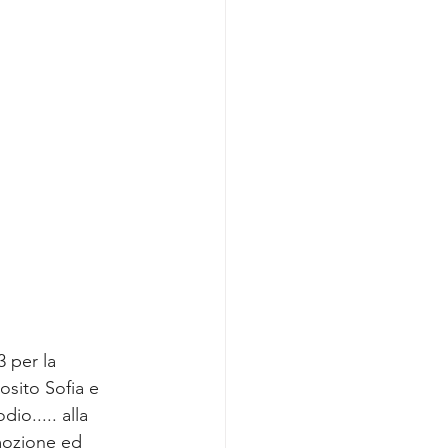
 per la 
osito Sofia e 
io..... alla 
mozione ed 