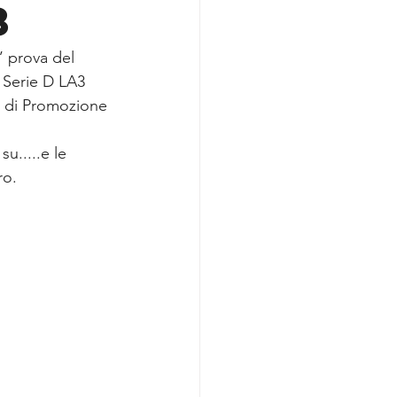
3
’ prova del 
 Serie D LA3 
i di Promozione 
u.....e le 
ro.