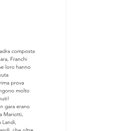
quadra composta 
Sara, Franchi 
he loro hanno 
vuta 
rima prova 
itengono molto 
nuti!
n gara erano 
 Mariotti, 
 Landi, 
andi, che oltre 