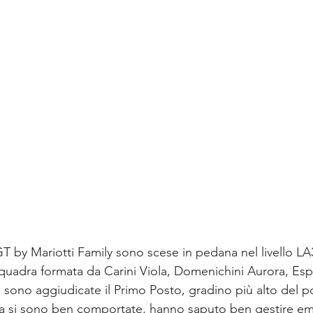
T by Mariotti Family sono scese in pedana nel livello LA3
squadra formata da Carini Viola, Domenichini Aurora, Esp
i sono aggiudicate il Primo Posto, gradino più alto del pod
za si sono ben comportate, hanno saputo ben gestire e