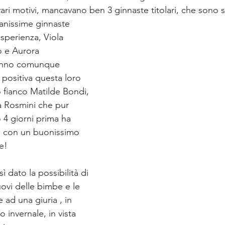
ri motivi, mancavano ben 3 ginnaste titolari, che sono st
vanissime ginnaste
esperienza, Viola 
o e Aurora 
anno comunque 
 positiva questa loro 
o fianco Matilde Bondi, 
a Rosmini che pur 
 4 giorni prima ha 
a con un buonissimo 
e! 
 dato la possibilità di 
uovi delle bimbe e le 
e ad una giuria , in 
invernale, in vista 