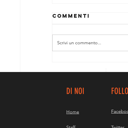
Commenti
Scrivi un commento...
GOLD
ALLIEVE....UN
ALTRO
IMPORTANTE
TASSELLO!
DI NOI
FOLL
Facebo
Home
Staff
Twitter