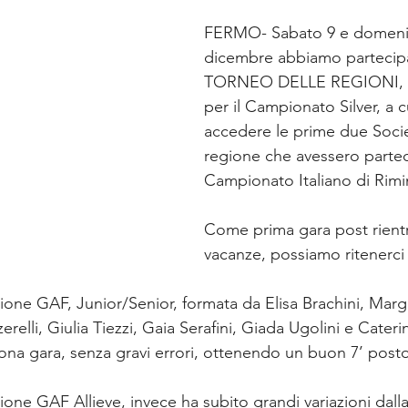
FERMO- Sabato 9 e domeni
dicembre abbiamo partecipa
TORNEO DELLE REGIONI, g
per il Campionato Silver, a 
accedere le prime due Socie
regione che avessero partec
Campionato Italiano di Rimi
Come prima gara post rientr
vacanze, possiamo ritenerci 
sione GAF, Junior/Senior, formata da Elisa Brachini, Marg
relli, Giulia Tiezzi, Gaia Serafini, Giada Ugolini e Caterina 
na gara, senza gravi errori, ottenendo un buon 7’ post
sione GAF Allieve, invece ha subito grandi variazioni dalla