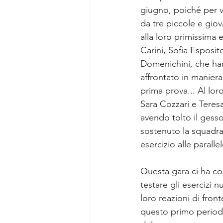
giugno, poiché per va
da tre piccole e gio
alla loro primissima 
Carini, Sofia Esposit
Domenichini, che h
affrontato in maniera
prima prova... Al lor
Sara Cozzari e Teres
avendo tolto il gesso
sostenuto la squadr
esercizio alle parallel
Questa gara ci ha così
testare gli esercizi n
loro reazioni di front
questo primo periodo 