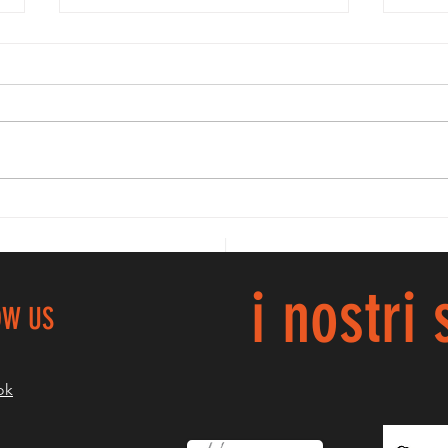
BR
PROMO GAF, LE
NOSTRE
PICCOLINE
PARTITE ALLA
i nostri
GRANDE...
OW US
ok