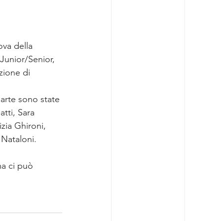
va della 
Junior/Senior, 
zione di 
arte sono state 
tti, Sara 
izia Ghironi, 
 Nataloni.
a ci può 