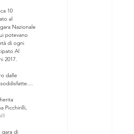
ca 10 
to al 
ara Nazionale 
cui potevano 
tà di ogni 
ipato Al 
ni 2017.
o dalle 
soddisfatte....
herita 
Picchirilli, 
o!!
 gara di 