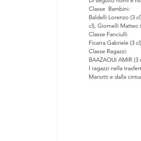
Di seguito nomi e risu
Classe  Bambini:
Baldelli Lorenzo (3 cl)
cl), Giornelli Matteo 
Classe Fanciulli:
Ficarra Gabriele (3 cl)
Classe Ragazzi:
BAAZAOUI AMIR (3 cl),
I ragazzi nella trasf
Mariotti e dalla cint