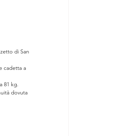
zzetto di San 
e cadetta a 
a 81 kg.
uità dovuta 