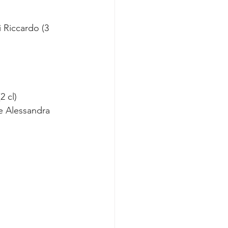
li Riccardo (3 
2 cl)
ce Alessandra 