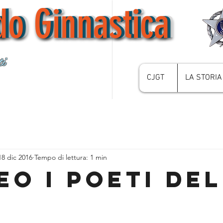
do Ginnastica
do Ginnastica
do Ginnastica
i
CJGT
LA STORIA
18 dic 2016
Tempo di lettura: 1 min
eo i Poeti del