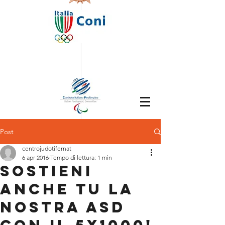
Post
centrojudotifernat
6 apr 2016
Tempo di lettura: 1 min
Sostieni
anche tu la
nostra Asd