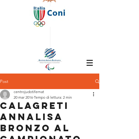
Post
centrojudotifernat
20 mar 2016
Tempo di lettura: 2 min
CALAGRETI
ANNALISA
Bronzo al