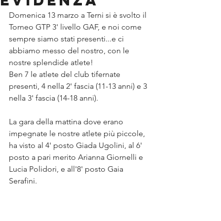
evidenza
Domenica 13 marzo a Terni si è svolto il 
Torneo GTP 3' livello GAF, e noi come 
sempre siamo stati presenti...e ci 
abbiamo messo del nostro, con le 
nostre splendide atlete!
Ben 7 le atlete del club tifernate 
presenti, 4 nella 2' fascia (11-13 anni) e 3 
nella 3' fascia (14-18 anni).
La gara della mattina dove erano 
impegnate le nostre atlete più piccole, 
ha visto al 4' posto Giada Ugolini, al 6' 
posto a pari merito Arianna Giornelli e 
Lucia Polidori, e all'8' posto Gaia 
Serafini.