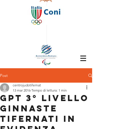
Post
centrojudotifernat
13 mar 2016
Tempo di lettura: 1 min
GPT 3° Livello
Ginnaste
Tifernati in