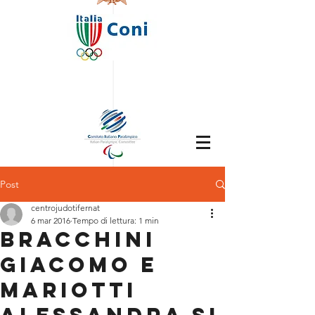
Post
centrojudotifernat
6 mar 2016
Tempo di lettura: 1 min
Bracchini
Giacomo e
Mariotti