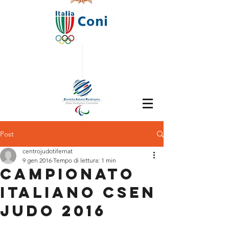
Post
centrojudotifernat
9 gen 2016
Tempo di lettura: 1 min
Campionato
Italiano Csen
Judo 2016