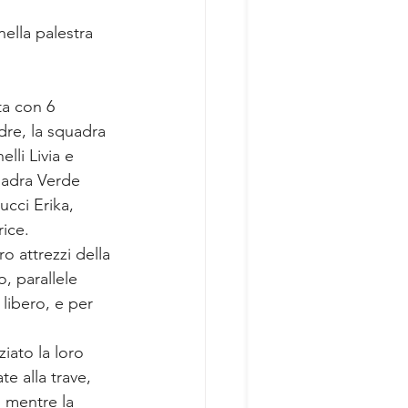
ella palestra 
ta con 6 
dre, la squadra 
li Livia e 
uadra Verde 
cci Erika, 
ice. 
o attrezzi della 
o, parallele 
libero, e per 
iato la loro 
e alla trave, 
 mentre la 