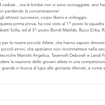
 cadute....ma le bimbe non si sono scoraggiate, anzi ha
non perdendo la concentrazione! 
i attrezzi successivi, corpo libero e volteggio. 
di questa prima prova, ha così visto al 1^ posto la squadra
iabatti Sofia, ed al 3^ posto Bondi Matilde, Bucci Erika, 
 per le nostre piccole Atlete, che hanno saputo dimostra
 piccoli errori, che speriamo non ricommettere nella se
 tecniche Mariotti Angelica, Tavernelli Deborah e Landi F
ere la reazione delle giovani atlete in una competizione 
rande in bocca al lupo alle ginnaste tifernati, e come si