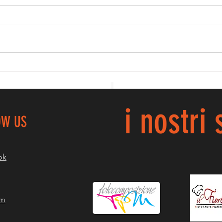
BR
PROMO GAF, LE
NOSTRE
PICCOLINE
PARTITE ALLA
i nostri
GRANDE...
OW US
ok
am