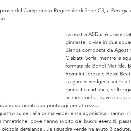
' prova del Campionato Regionale di Serie C3, a Perugia n
io. 
La nostra ASD si è presenta
ginnaste, divise in due squa
Bianca composta da Agostinel
Ciabatti Sofia, mentre la sq
formata da Bondi Matilde, Bu
Rosmini Teresa e Rossi Beatr
La gara si svolgeva sui quattr
ginnastica artistica, volteggi
asimmetriche, trave e corpo 
nivano sommati due punteggi per attrezzo. 
uattro su sei, alla prima esperienza agonistica, hanno iniz
asimmetriche, dove hanno svolto dei buoni esercizi, passat
piccola defaiance....la squadra verde ha avuto 3 cadute,