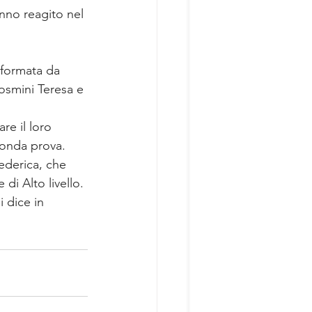
nno reagito nel 
 formata da 
Rosmini Teresa e 
re il loro 
conda prova. 
ederica, che 
di Alto livello. 
 dice in 