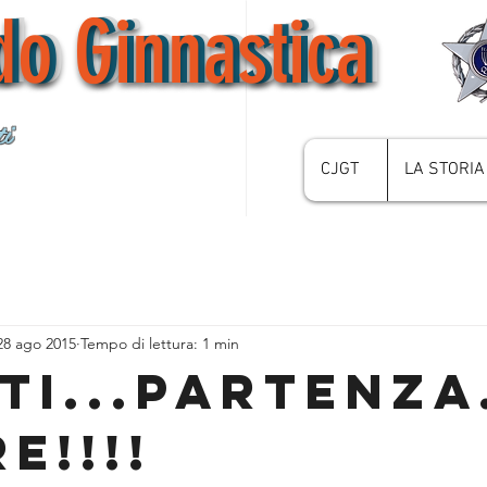
do Ginnastica
do Ginnastica
do Ginnastica
i
CJGT
LA STORIA
28 ago 2015
Tempo di lettura: 1 min
TI...PARTENZA.
E!!!!