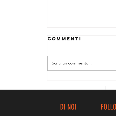
Commenti
Scrivi un commento...
GOLD
ALLIEVE....UN
ALTRO
IMPORTANTE
TASSELLO!
DI NOI
FOLL