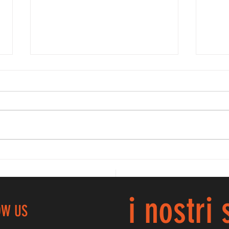
BR
PROMO GAF, LE
NOSTRE
PICCOLINE
PARTITE ALLA
i nostri
GRANDE...
OW US