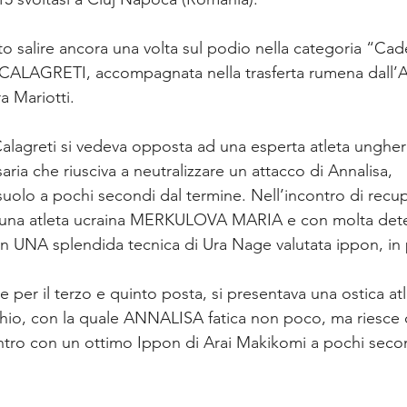
sto salire ancora una volta sul podio nella categoria “Cade
CALAGRETI, accompagnata nella trasferta rumena dall’A
a Mariotti. 
Calagreti si vedeva opposta ad una esperta atleta ungh
ria che riusciva a neutralizzare un attacco di Annalisa, 
suolo a pochi secondi dal termine. Nell’incontro di recup
a una atleta ucraina MERKULOVA MARIA e con molta dete
on UNA splendida tecnica di Ura Nage valutata ippon, in 
le per il terzo e quinto posta, si presentava una ostica at
o, con la quale ANNALISA fatica non poco, ma riesce
ontro con un ottimo Ippon di Arai Makikomi a pochi second