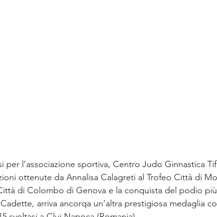
 per l’associazione sportiva, Centro Judo Ginnastica Tife
ioni ottenute da Annalisa Calagreti al Trofeo Città di Mo
 Città di Colombo di Genova e la conquista del podio più 
Cadette, arriva ancorqa un’altra prestigiosa medaglia c
5 svoltasi a Cluj Napoca (Romania). 