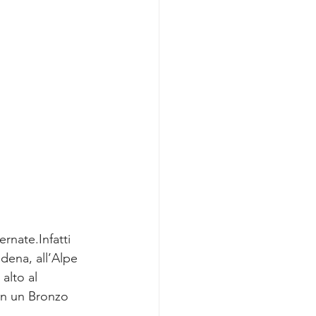
rnate.Infatti 
dena, all’Alpe 
alto al 
on un Bronzo 