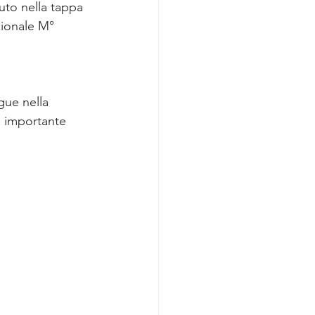
uto nella tappa 
zionale M° 
gue nella 
o importante 