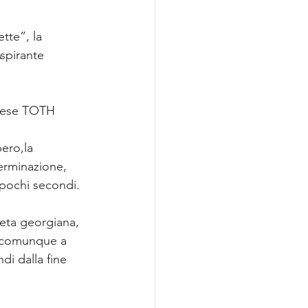
tte”, la 
spirante 
erese TOTH 
ero,la 
rminazione, 
pochi secondi. 
leta georgiana, 
 comunque a 
i dalla fine 