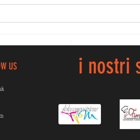
BR
PROMO GAF, LE
NOSTRE
PICCOLINE
PARTITE ALLA
i nostri
GRANDE...
OW US
ok
am