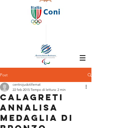
Post
centrojudotifernat
22 feb 2015
Tempo di lettura: 2 min
CALAGRETI
ANNALISA
Medaglia di