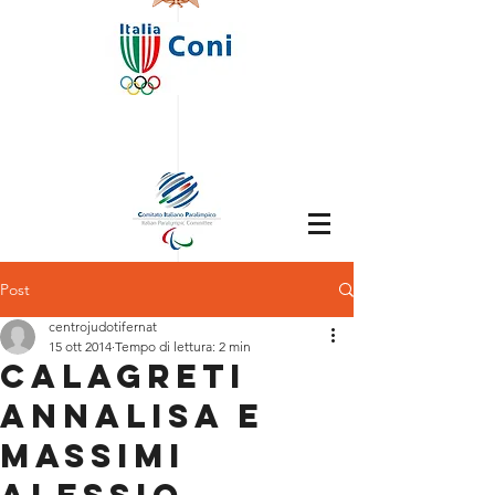
Post
centrojudotifernat
15 ott 2014
Tempo di lettura: 2 min
CALAGRETI
ANNALISA e
MASSIMI