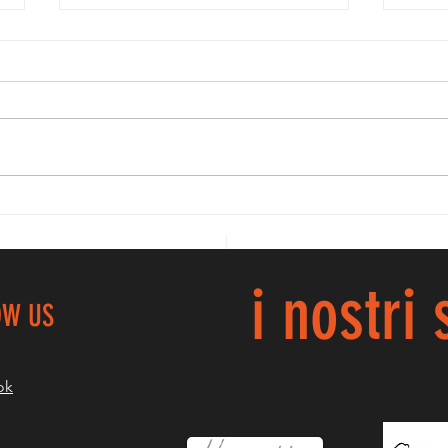
BR
PROMO GAF, LE
NOSTRE
PICCOLINE
PARTITE ALLA
i nostri
GRANDE...
OW US
ok