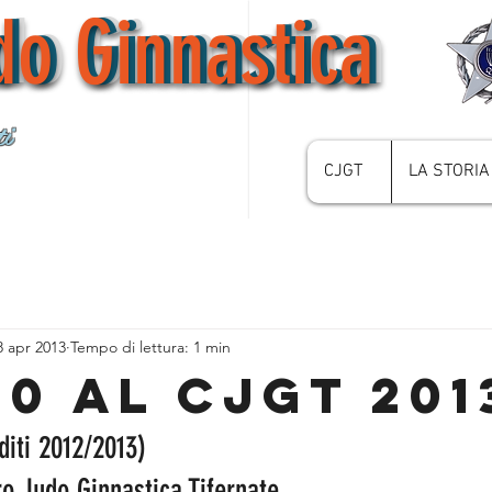
do Ginnastica
do Ginnastica
do Ginnastica
i
CJGT
LA STORIA
8 apr 2013
Tempo di lettura: 1 min
00 al CJGT 201
diti 2012/2013) 
ro Judo Ginnastica Tifernate 