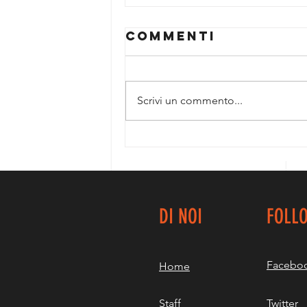
Commenti
Scrivi un commento...
GOLD
ALLIEVE....UN
ALTRO
IMPORTANTE
TASSELLO!
DI NOI
FOLL
Facebo
Home
Staff
Twitter