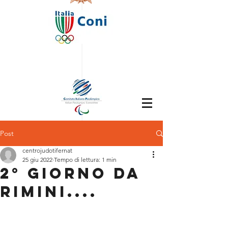
Post
centrojudotifernat
25 giu 2022
Tempo di lettura: 1 min
2° GIORNO DA
RIMINI....