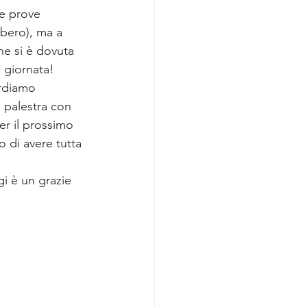
le prove 
bero), ma a 
ne si è dovuta 
 giornata!
rdiamo 
 palestra con 
er il prossimo 
 di avere tutta 
i è un grazie 