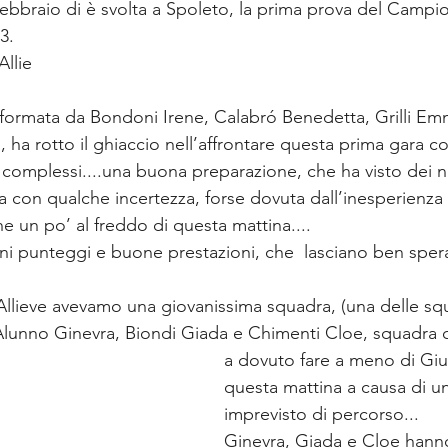
bbraio di è svolta a Spoleto, la prima prova del Campi
3.
Allie
 formata da Bondoni Irene, Calabró Benedetta, Grilli Emm
a, ha rotto il ghiaccio nell’affrontare questa prima gara c
ù complessi....una buona preparazione, che ha visto dei n
a con qualche incertezza, forse dovuta dall’inesperienza 
 un po’ al freddo di questa mattina.... 
i punteggi e buone prestazioni, che  lasciano ben sperar
Allieve avevamo una giovanissima squadra, (una delle sq
Alunno Ginevra, Biondi Giada e Chimenti Cloe, squadra 
a dovuto fare a meno di Giul
questa mattina a causa di un
imprevisto di percorso...
Ginevra, Giada e Cloe hanno