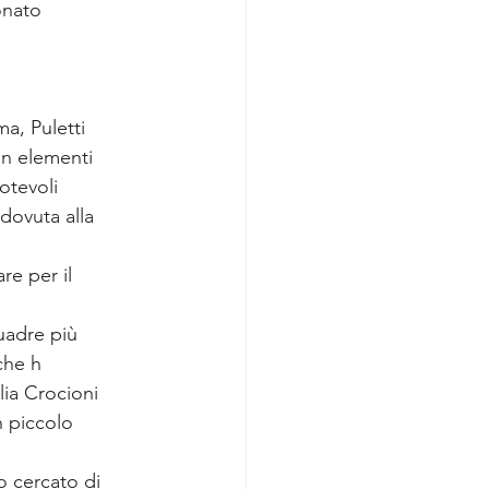
onato 
a, Puletti 
on elementi 
otevoli 
dovuta alla 
e per il 
uadre più 
che h
ia Crocioni 
 piccolo 
 cercato di 