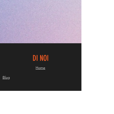
DI NOI
Home
Blog
Contatti
Staff
About us