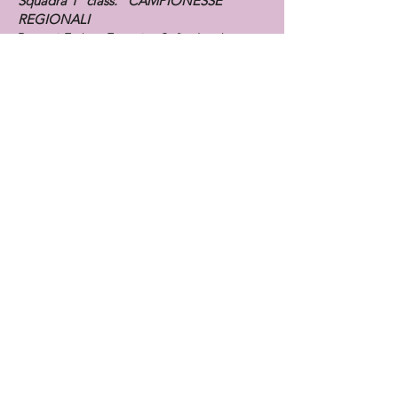
Squadra 1° class. CAMPIONESSE
REGIONALI
Baronti Esther, Esposito Sofia, Lerda
Livia, Pistolesi Emma.
1° prova Campionato Regionale
Squadra Allieve GOLD 3A
Regione Umbria
Squadra 2° class.
Baronti Esther, Esposito Sofia, Lerda
Livia, Pistolesi Emma.
Campionato Italiano SILVER Individuale
LB3
cat. Allieve 1
22° class.
Baronti Esther
Campionato Italiano SILVER Serie D
LB3
cat. Allieve
squadra 18° class.
Baronti Esther, Carini Viola, Esposito