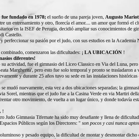
e
fue fundado en 1978;
el sueño de ​​una pareja joven,
Augusto Mariot
ntre un entrenamiento y otro, florecía el amor.... un amor que formó el 
rsitarios en la ISEF de Perugia, decidió ampliar sus conocimientos de gi
di Castello.
 y perfeccionar su pasión por el judo, con sus estudios en la Academi
o combinado, comenzaron las dificultades: ¡
LA UBICACIÓN
!
asios diferentes!
ó su actividad, fue el gimnasio del Liceo Classico en Via del Luna, pero
o Beata Margherita', pero esto fue solo temporal y pronto se trasladaron 
amente y durante 25 años tuvo su sede en las instalaciones históricas 
 se mudó nuevamente, esta vez a dos ubicaciones separadas; la gimnasia
 via Sorel, mientras que el judo fue a la Casina Verde en via Martiri del
frentar otro movimiento, de vuelta a un lugar único, y donde todavía e
A
!
o Judo Gimnasia Tifernate ha sido muy desafiante y llena de dificultad
 Espacios Públicos según los Directores: "
son pocos y casi nunca aptos
oluminoso y pesado equipo, la dificultad de montar y desmontar dicho 