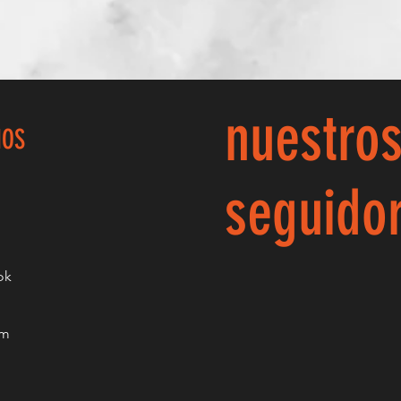
nuestro
NOS
seguido
ok
am