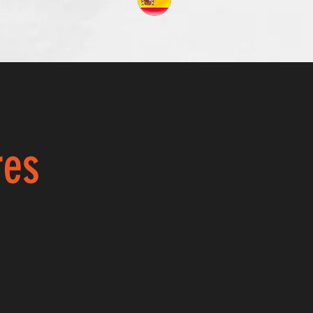
s
res