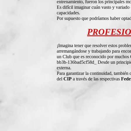
entrenamiento, fueron los principales m
Es difícil imaginar cuán vasto y variado
capacidades.
Por supuesto que podríamos haber optad
PROFESIO
¡Imagina tener que resolver estos prob
arremangándose y trabajando para encont
un Club que es reconocido por muchos G
bb3b-136bad5cf58d_ Desde un principio, e
externa.
Para garantizar la continuidad, también d
del
CIP
a través de las respectivas
Fede