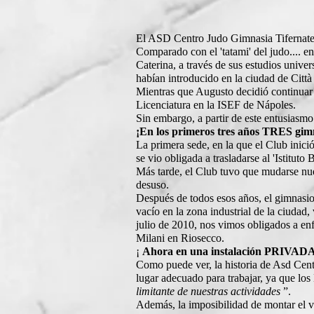
El ASD Centro Judo Gimnasia Tifernat
Comparado con el 'tatami' del judo.... e
Caterina, a través de sus estudios unive
habían introducido en la ciudad de Città 
Mientras que Augusto decidió continuar
Licenciatura en la ISEF de Nápoles.
Sin embargo, a partir de este entusiasm
¡En los primeros tres años TRES gimn
La primera sede, en la que el Club inici
se vio obligada a trasladarse al 'Istitut
Más tarde, el Club tuvo que mudarse nuev
desuso.
Después de todos esos años, el gimnasio
vacío en la zona industrial de la ciudad,
julio de 2010, nos vimos obligados a en
Milani en Riosecco.
¡
Ahora en una instalación PRIVAD
Como puede ver, la historia de Asd Centr
lugar adecuado para trabajar, ya que los
limitante de nuestras actividades
”.
Además, la imposibilidad de montar el v