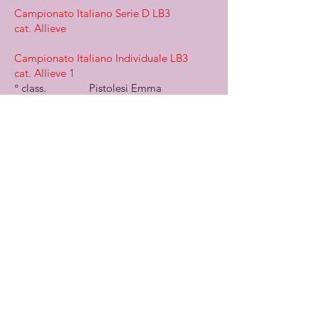
Campionato Italiano Serie D LB3
cat. Allieve
Campionato Italiano Individuale LB3
cat. Allieve 1
° class. Pistolesi Emma
2° prova Campionato Regionale
Individuale LB3
cat. Allieve 1
° class. Pistolesi Emma
1° prova Campionato Regionale
Individuale LB3
cat. Allieve 1
° class. Pistolesi Emma
2018
Torneo delle Regioni LA3
cat. Allieve
squadra 19° class.